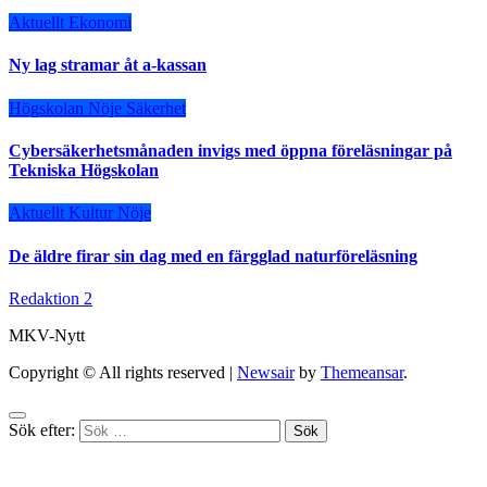
Aktuellt
Ekonomi
Ny lag stramar åt a-kassan
Högskolan
Nöje
Säkerhet
Cybersäkerhetsmånaden invigs med öppna föreläsningar på
Tekniska Högskolan
Aktuellt
Kultur
Nöje
De äldre firar sin dag med en färgglad naturföreläsning
Redaktion 2
MKV-Nytt
Copyright © All rights reserved
|
Newsair
by
Themeansar
.
Sök efter: