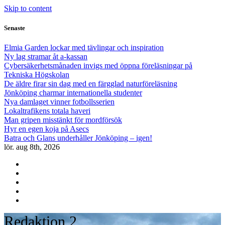
Skip to content
Senaste
Elmia Garden lockar med tävlingar och inspiration
Ny lag stramar åt a-kassan
Cybersäkerhetsmånaden invigs med öppna föreläsningar på
Tekniska Högskolan
De äldre firar sin dag med en färgglad naturföreläsning
Jönköping charmar internationella studenter
Nya damlaget vinner fotbollsserien
Lokaltrafikens totala haveri
Man gripen misstänkt för mordförsök
Hyr en egen koja på Asecs
Batra och Glans underhåller Jönköping – igen!
lör. aug 8th, 2026
Redaktion 2