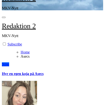
MKV-Nytt
Redaktion 2
MKV-Nytt
Subscribe
Home
Asecs
Nöje
Hyr en egen koja på Asecs