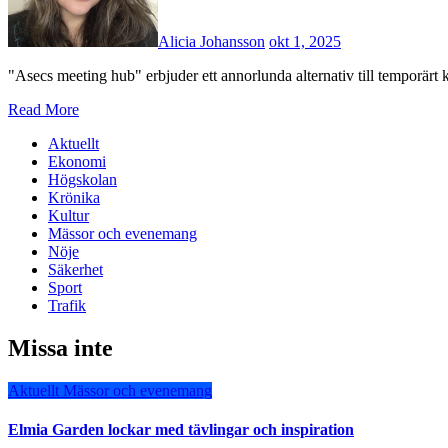
Alicia Johansson
okt 1, 2025
"Asecs meeting hub" erbjuder ett annorlunda alternativ till temporärt 
Read More
Aktuellt
Ekonomi
Högskolan
Krönika
Kultur
Mässor och evenemang
Nöje
Säkerhet
Sport
Trafik
Missa inte
Aktuellt
Mässor och evenemang
Elmia Garden lockar med tävlingar och inspiration