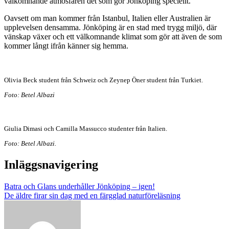
välkomnande atmosfären det som gör Jönköping speciellt.
Oavsett om man kommer från Istanbul, Italien eller Australien är
upplevelsen densamma. Jönköping är en stad med trygg miljö, där
vänskap växer och ett välkomnande klimat som gör att även de som
kommer långt ifrån känner sig hemma.
Olivia Beck student från Schweiz och Zeynep Öner student från Turkiet.
Foto: Betel Albazi
Giulia Dimasi och Camilla Massucco studenter från Italien.
Foto: Betel Albazi.
Inläggsnavigering
Batra och Glans underhåller Jönköping – igen!
De äldre firar sin dag med en färgglad naturföreläsning