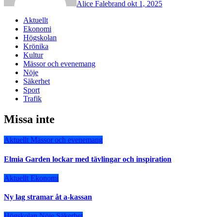
Alice Falebrand
okt 1, 2025
Aktuellt
Ekonomi
Högskolan
Krönika
Kultur
Mässor och evenemang
Nöje
Säkerhet
Sport
Trafik
Missa inte
Aktuellt
Mässor och evenemang
Elmia Garden lockar med tävlingar och inspiration
Aktuellt
Ekonomi
Ny lag stramar åt a-kassan
Högskolan
Nöje
Säkerhet