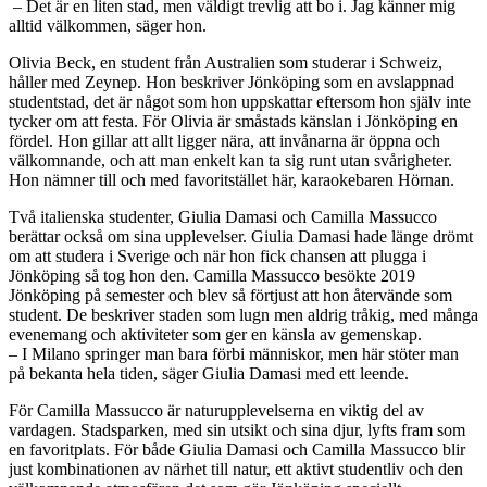
– Det är en liten stad, men väldigt trevlig att bo i. Jag känner mig
alltid välkommen, säger hon.
Olivia Beck, en student från Australien som studerar i Schweiz,
håller med Zeynep. Hon beskriver Jönköping som en avslappnad
studentstad, det är något som hon uppskattar eftersom hon själv inte
tycker om att festa. För Olivia är småstads känslan i Jönköping en
fördel. Hon gillar att allt ligger nära, att invånarna är öppna och
välkomnande, och att man enkelt kan ta sig runt utan svårigheter.
Hon nämner till och med favoritstället här, karaokebaren Hörnan.
Två italienska studenter, Giulia Damasi och Camilla Massucco
berättar också om sina upplevelser. Giulia Damasi hade länge drömt
om att studera i Sverige och när hon fick chansen att plugga i
Jönköping så tog hon den. Camilla Massucco besökte 2019
Jönköping på semester och blev så förtjust att hon återvände som
student. De beskriver staden som lugn men aldrig tråkig, med många
evenemang och aktiviteter som ger en känsla av gemenskap.
– I Milano springer man bara förbi människor, men här stöter man
på bekanta hela tiden, säger Giulia Damasi med ett leende.
För Camilla Massucco är naturupplevelserna en viktig del av
vardagen. Stadsparken, med sin utsikt och sina djur, lyfts fram som
en favoritplats. För både Giulia Damasi och Camilla Massucco blir
just kombinationen av närhet till natur, ett aktivt studentliv och den