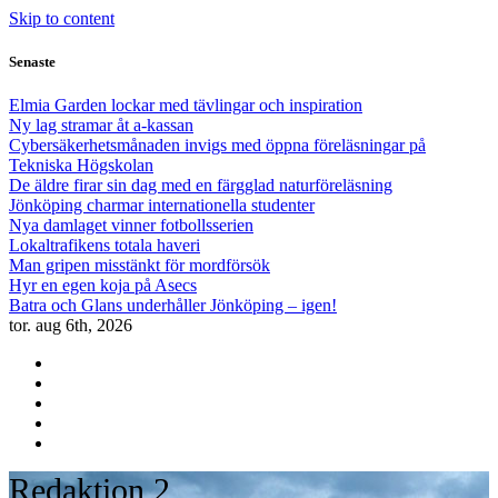
Skip to content
Senaste
Elmia Garden lockar med tävlingar och inspiration
Ny lag stramar åt a-kassan
Cybersäkerhetsmånaden invigs med öppna föreläsningar på
Tekniska Högskolan
De äldre firar sin dag med en färgglad naturföreläsning
Jönköping charmar internationella studenter
Nya damlaget vinner fotbollsserien
Lokaltrafikens totala haveri
Man gripen misstänkt för mordförsök
Hyr en egen koja på Asecs
Batra och Glans underhåller Jönköping – igen!
tor. aug 6th, 2026
Redaktion 2