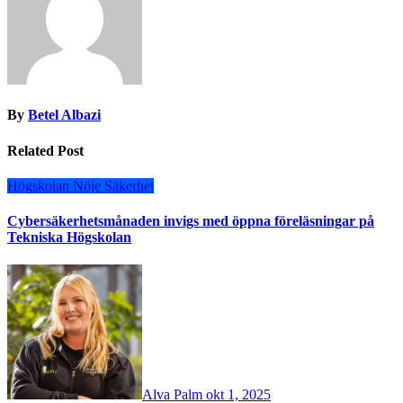
By
Betel Albazi
Related Post
Högskolan
Nöje
Säkerhet
Cybersäkerhetsmånaden invigs med öppna föreläsningar på
Tekniska Högskolan
Alva Palm
okt 1, 2025