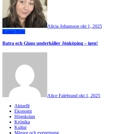
Alicia Johansson
okt 1, 2025
Kultur
Nöje
Batra och Glans underhåller Jönköping – igen!
Alice Falebrand
okt 1, 2025
Aktuellt
Ekonomi
Högskolan
Krönika
Kultur
Mässor och evenemang