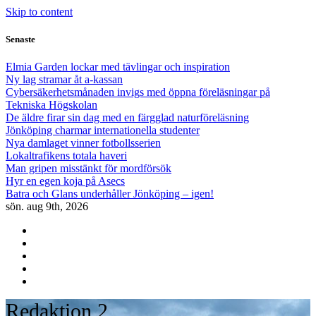
Skip to content
Senaste
Elmia Garden lockar med tävlingar och inspiration
Ny lag stramar åt a-kassan
Cybersäkerhetsmånaden invigs med öppna föreläsningar på
Tekniska Högskolan
De äldre firar sin dag med en färgglad naturföreläsning
Jönköping charmar internationella studenter
Nya damlaget vinner fotbollsserien
Lokaltrafikens totala haveri
Man gripen misstänkt för mordförsök
Hyr en egen koja på Asecs
Batra och Glans underhåller Jönköping – igen!
sön. aug 9th, 2026
Redaktion 2