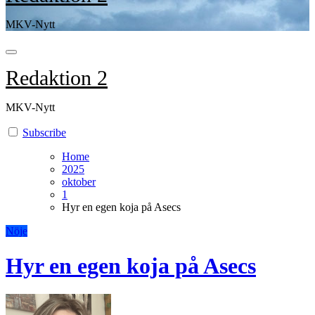
MKV-Nytt
Redaktion 2
MKV-Nytt
Subscribe
Home
2025
oktober
1
Hyr en egen koja på Asecs
Nöje
Hyr en egen koja på Asecs