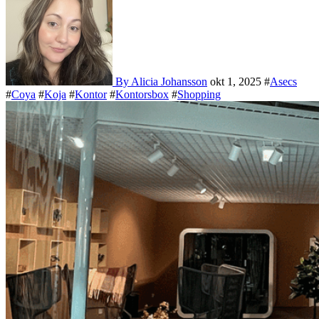
By Alicia Johansson
okt 1, 2025
#
Asecs
#
Coya
#
Koja
#
Kontor
#
Kontorsbox
#
Shopping