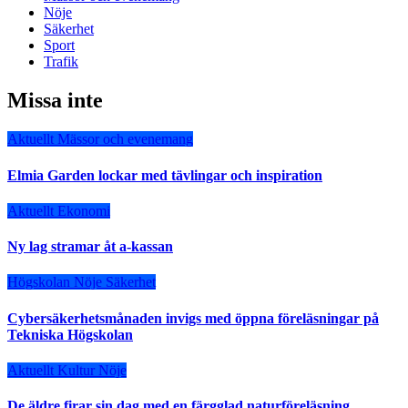
Nöje
Säkerhet
Sport
Trafik
Missa inte
Aktuellt
Mässor och evenemang
Elmia Garden lockar med tävlingar och inspiration
Aktuellt
Ekonomi
Ny lag stramar åt a-kassan
Högskolan
Nöje
Säkerhet
Cybersäkerhetsmånaden invigs med öppna föreläsningar på
Tekniska Högskolan
Aktuellt
Kultur
Nöje
De äldre firar sin dag med en färgglad naturföreläsning