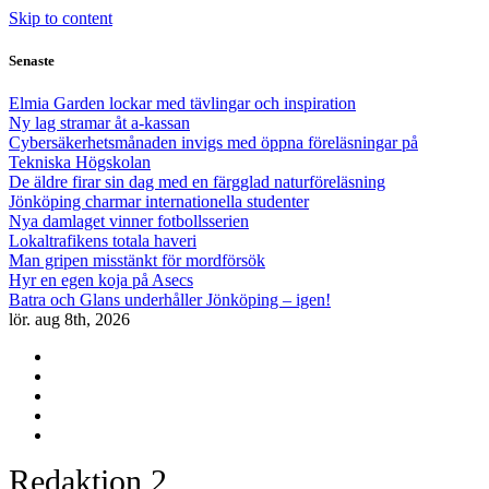
Skip to content
Senaste
Elmia Garden lockar med tävlingar och inspiration
Ny lag stramar åt a-kassan
Cybersäkerhetsmånaden invigs med öppna föreläsningar på
Tekniska Högskolan
De äldre firar sin dag med en färgglad naturföreläsning
Jönköping charmar internationella studenter
Nya damlaget vinner fotbollsserien
Lokaltrafikens totala haveri
Man gripen misstänkt för mordförsök
Hyr en egen koja på Asecs
Batra och Glans underhåller Jönköping – igen!
lör. aug 8th, 2026
Redaktion 2