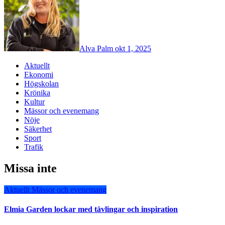
Alva Palm
okt 1, 2025
Aktuellt
Ekonomi
Högskolan
Krönika
Kultur
Mässor och evenemang
Nöje
Säkerhet
Sport
Trafik
Missa inte
Aktuellt
Mässor och evenemang
Elmia Garden lockar med tävlingar och inspiration