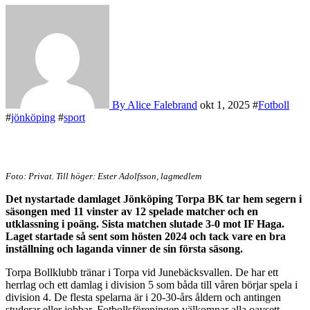
By Alice Falebrand
okt 1, 2025
#
Fotboll
#
jönköping
#
sport
Foto: Privat. Till höger: Ester Adolfsson, lagmedlem
Det nystartade damlaget Jönköping Torpa BK tar hem segern i
säsongen med 11 vinster av 12 spelade matcher och en
utklassning i poäng. Sista matchen slutade 3-0 mot IF Haga.
Laget startade så sent som hösten 2024 och tack vare en bra
inställning och laganda vinner de sin första säsong.
Torpa Bollklubb tränar i Torpa vid Junebäcksvallen. De har ett
herrlag och ett damlag i division 5 som båda till våren börjar spela i
division 4. De flesta spelarna är i 20-30-års åldern och antingen
studerar eller jobbar. Fotbollsföreningen välkomnar alla oavsett