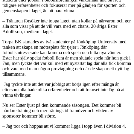
tidigare erfarenheter och fokuserar mer på glädjen för sporten och
gemenskapen i laget, än att bara vinna.
– Tränaren försöker inte toppa laget, utan kollar på närvaron och ger
alla som visar på att de vill vara med en chans, 20-åriga Ester
Adolfsson, medlem i laget.
Torpa BK startades av två studenter på Jönköping University med
tanken att skapa en mötesplats för tjejer i Jönköping där
fotbollsintresserade kan komma och spela och hitta nya vänner.
Ester har själv spelat fotboll flera år men slutade spela när hon gick i
7an, men tyckte det var kul med ett nystartat lag där alla fick komma
och vara med utan någon provtagning och där de skapar ett nytt lag
tillsammans.
-Jag tyckte inte att det var jobbigt att börja igen efter många år,
eftersom alla hade olika erfarenheter och att fokuset inte låg på att
vinna tävlingar.
Nu ser Ester ljust på den kommande säsongen. Det kommer bli
hårdare träning och mer träningstid framöver och vikten av
sponsorer kommer bli större.
– Jag tror och hoppas att vi kommer ligga i topp även i division 4.