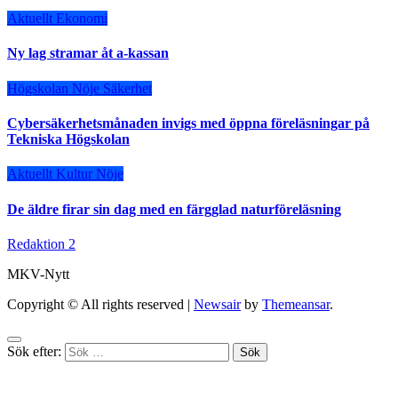
Aktuellt
Ekonomi
Ny lag stramar åt a-kassan
Högskolan
Nöje
Säkerhet
Cybersäkerhetsmånaden invigs med öppna föreläsningar på
Tekniska Högskolan
Aktuellt
Kultur
Nöje
De äldre firar sin dag med en färgglad naturföreläsning
Redaktion 2
MKV-Nytt
Copyright © All rights reserved
|
Newsair
by
Themeansar
.
Sök efter: