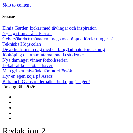
Skip to content
Senaste
Elmia Garden lockar med tävlingar och inspiration
Ny lag stramar åt a-kassan
Cybersäkerhetsmånaden invigs med öppna föreläsningar på
Tekniska Högskolan
De äldre firar sin dag med en färgglad naturföreläsning
Jönköping charmar internationella studenter
Nya damlaget vinner fotbollsserien
Lokaltrafikens totala haveri
Man gripen misstänkt för mordförsök
Hyr en egen koja på Asecs
Batra och Glans underhåller Jönköping – igen!
lör. aug 8th, 2026
Redaktion 2