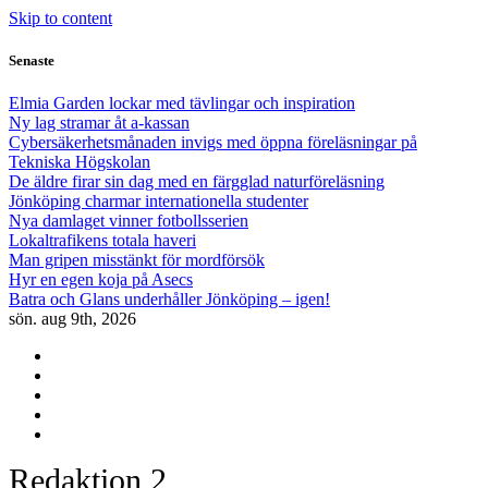
Skip to content
Senaste
Elmia Garden lockar med tävlingar och inspiration
Ny lag stramar åt a-kassan
Cybersäkerhetsmånaden invigs med öppna föreläsningar på
Tekniska Högskolan
De äldre firar sin dag med en färgglad naturföreläsning
Jönköping charmar internationella studenter
Nya damlaget vinner fotbollsserien
Lokaltrafikens totala haveri
Man gripen misstänkt för mordförsök
Hyr en egen koja på Asecs
Batra och Glans underhåller Jönköping – igen!
sön. aug 9th, 2026
Redaktion 2