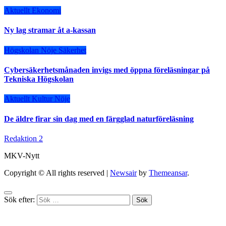
Aktuellt
Ekonomi
Ny lag stramar åt a-kassan
Högskolan
Nöje
Säkerhet
Cybersäkerhetsmånaden invigs med öppna föreläsningar på
Tekniska Högskolan
Aktuellt
Kultur
Nöje
De äldre firar sin dag med en färgglad naturföreläsning
Redaktion 2
MKV-Nytt
Copyright © All rights reserved
|
Newsair
by
Themeansar
.
Sök efter: