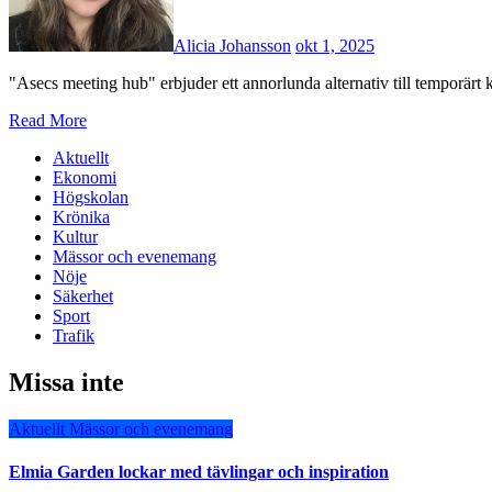
Alicia Johansson
okt 1, 2025
"Asecs meeting hub" erbjuder ett annorlunda alternativ till temporärt 
Read More
Aktuellt
Ekonomi
Högskolan
Krönika
Kultur
Mässor och evenemang
Nöje
Säkerhet
Sport
Trafik
Missa inte
Aktuellt
Mässor och evenemang
Elmia Garden lockar med tävlingar och inspiration