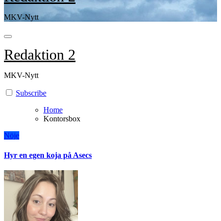
MKV-Nytt
Redaktion 2
MKV-Nytt
Subscribe
Home
Kontorsbox
Nöje
Hyr en egen koja på Asecs