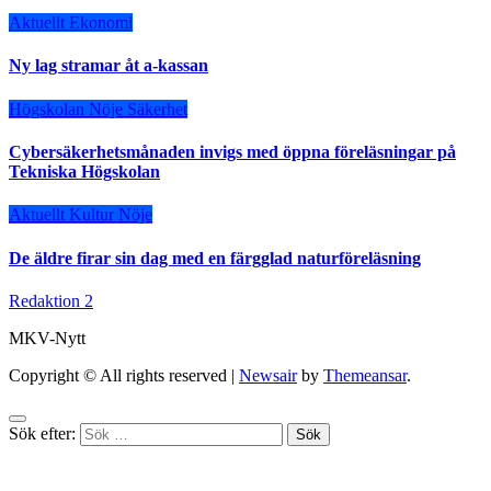
Aktuellt
Ekonomi
Ny lag stramar åt a-kassan
Högskolan
Nöje
Säkerhet
Cybersäkerhetsmånaden invigs med öppna föreläsningar på
Tekniska Högskolan
Aktuellt
Kultur
Nöje
De äldre firar sin dag med en färgglad naturföreläsning
Redaktion 2
MKV-Nytt
Copyright © All rights reserved
|
Newsair
by
Themeansar
.
Sök efter: