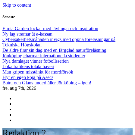
Skip to content
Senaste
Elmia Garden lockar med tävlingar och inspiration
Ny lag stramar åt a-kassan
Cybersäkerhetsmånaden invigs med öppna föreläsningar på
Tekniska Högskolan
De äldre firar sin dag med en färgglad naturföreläsning
Jönköping charmar internationella studenter
Nya damlaget vinner fotbollsserien
Lokaltrafikens totala haveri
Man gripen misstänkt för mordförsök
Hyr en egen koja på Asecs
Batra och Glans underhåller Jönköping – igen!
fre. aug 7th, 2026
Redaktion 2