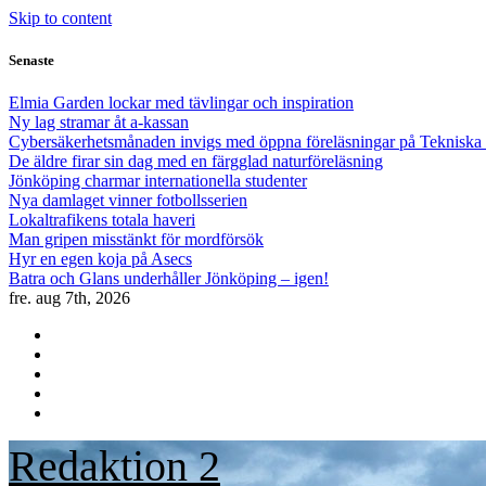
Skip to content
Senaste
Elmia Garden lockar med tävlingar och inspiration
Ny lag stramar åt a-kassan
Cybersäkerhetsmånaden invigs med öppna föreläsningar på Teknisk
De äldre firar sin dag med en färgglad naturföreläsning
Jönköping charmar internationella studenter
Nya damlaget vinner fotbollsserien
Lokaltrafikens totala haveri
Man gripen misstänkt för mordförsök
Hyr en egen koja på Asecs
Batra och Glans underhåller Jönköping – igen!
fre. aug 7th, 2026
Redaktion 2