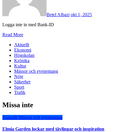
Betel Albazi
okt 1, 2025
Logga inte in med Bank-ID
Read More
Aktuellt
Ekonomi
Högskolan
Krönika
Kultur
Mässor och evenemang
Nöje
Säkerhet
Sport
Trafik
Missa inte
Aktuellt
Mässor och evenemang
Elmia Garden lockar med tävlingar och inspiration