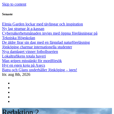
Skip to content
Senaste
Elmia Garden lockar med tävlingar och inspiration
Ny lag stramar åt a-kassan
Cybersäkerhetsmånaden invigs med öppna föreläsningar på
Tekniska Högskolan
De äldre firar sin dag med en färgglad naturföreläsning
Jönköping charmar internationella studenter
Nya damlaget vinner fotbollsserien
Lokaltrafikens totala haveri
Man gripen misstänkt för mordförsök
Hyr en egen koja på Asecs
Batra och Glans underhåller Jönköping – igen!
lör. aug 8th, 2026
Redaktion 2