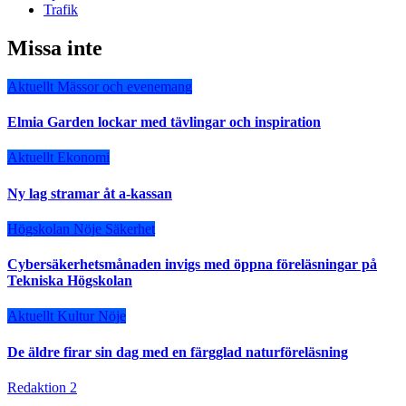
Trafik
Missa inte
Aktuellt
Mässor och evenemang
Elmia Garden lockar med tävlingar och inspiration
Aktuellt
Ekonomi
Ny lag stramar åt a-kassan
Högskolan
Nöje
Säkerhet
Cybersäkerhetsmånaden invigs med öppna föreläsningar på
Tekniska Högskolan
Aktuellt
Kultur
Nöje
De äldre firar sin dag med en färgglad naturföreläsning
Redaktion 2